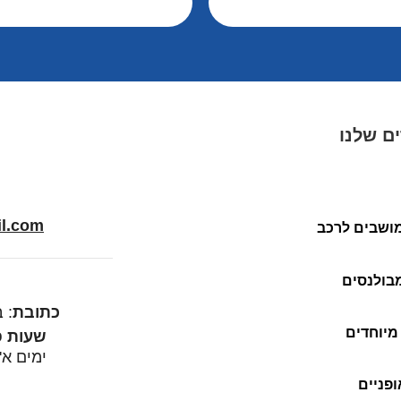
ם שלנו
l.com
ושבים לרכב
בולנסים
כתובת
: ב
מיוחדים
שעות פ
ימים א' – ה' 0
פניים