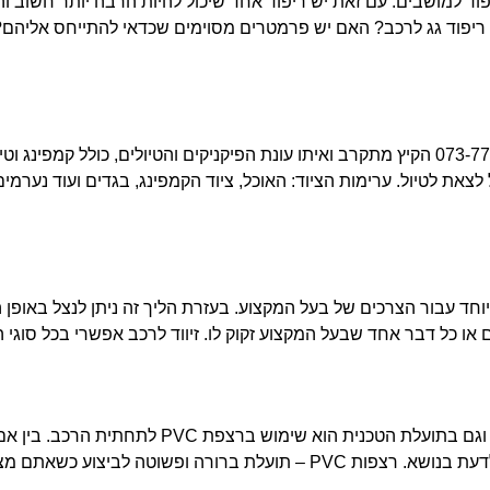
ד למושבים. עם זאת יש ריפוד אחד שיכול להיות הרבה יותר חשוב ו
CANVA | התמונה להמחשה בלבד חייגו אלינו 073-7766651 הקיץ מתקרב ואיתו עונת הפיקניקים 
לצאת לטיול. ערימות הציוד: האוכל, ציוד הקמפינג, בגדים ועוד נערמ
יוחד עבור הצרכים של בעל המקצוע. בעזרת הליך זה ניתן לנצל באופן 
 או כל דבר אחד שבעל המקצוע זקוק לו. זיווד לרכב אפשרי בכל סוגי 
אחד הדברים שמסייעים לרכב שלנו ברמה האסתטית וג