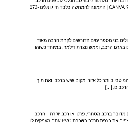
הרבה יותר משמעותי בעיצוב הכללי של פנים הרכב
מאשר הריפוד למושבים, והוא הריפוד לגג. כיצד נבחר ריפוד גג לרכב? האם יש פרמטרים מסוימים שכדאי להתייחס אליהם? CANVA | התמונה להמחשה בלבד חייגו אלינו 073-
והטיולים, כולל קמפינג וטיולים בני מספר ימים הדורשים לקחת הרבה מאוד
ים בארגז הרכב, וממש נוצרת דילמה, במיוחד כשזהו
המיטבי ביותר כל אזור ומקום שיש ברכב. זאת תוך
הרכבים, […]
ם בתועלת הטכנית הוא שימוש ברצפת PVC לתחתית הרכב. בין אם מדובר ברכב מסחרי, פרטי או רכב יוקרה – הרכב
שלכם זקוק לרצפת PVC. הנה כל מה שאתם צריכים לדעת בנושא. רצפות PVC – תועלת ברורה ופשוטה לביצוע כשאתם מצפים את רצפת הרכב בשכבת PVC אתם מעניקים לו